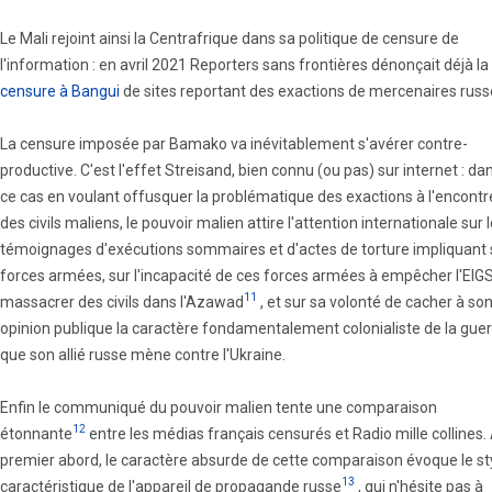
Le Mali rejoint ainsi la Centrafrique dans sa politique de censure de
l'information : en avril 2021 Reporters sans frontières dénonçait déjà la
censure à Bangui
de sites reportant des exactions de mercenaires russ
La censure imposée par Bamako va inévitablement s'avérer contre-
productive. C'est l'effet Streisand, bien connu (ou pas) sur internet : da
ce cas en voulant offusquer la problématique des exactions à l'encontr
des civils maliens, le pouvoir malien attire l'attention internationale sur 
témoignages d'exécutions sommaires et d'actes de torture impliquant
forces armées, sur l'incapacité de ces forces armées à empêcher l'EIG
11
massacrer des civils dans l'Azawad
, et sur sa volonté de cacher à so
opinion publique la caractère fondamentalement colonialiste de la gue
que son allié russe mène contre l'Ukraine.
Enfin le communiqué du pouvoir malien tente une comparaison
12
étonnante
entre les médias français censurés et Radio mille collines.
premier abord, le caractère absurde de cette comparaison évoque le st
13
caractéristique de l'appareil de propagande russe
, qui n'hésite pas à