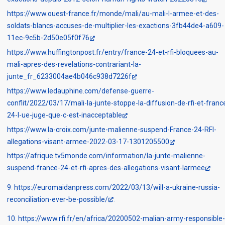
https://www.ouest-france.fr/monde/mali/au-mali-l-armee-et-des-
soldats-blancs-accuses-de-multiplier-les-exactions-3fb44de4-a609-
11ec-9c5b-2d50e05f0f76
https://www.huffingtonpost.fr/entry/france-24-et-rfi-bloquees-au-
mali-apres-des-revelations-contrariant-la-
junte_fr_6233004ae4b046c938d7226f
https://www.ledauphine.com/defense-guerre-
conflit/2022/03/17/mali-la-junte-stoppe-la-diffusion-de-rfi-et-franc
24-l-ue-juge-que-c-est-inacceptable
https://www.la-croix.com/junte-malienne-suspend-France-24-RFI-
allegations-visant-armee-2022-03-17-1301205500
https://afrique.tv5monde.com/information/la-junte-malienne-
suspend-france-24-et-rfi-apres-des-allegations-visant-larmee
9
https://euromaidanpress.com/2022/03/13/will-a-ukraine-russia-
reconciliation-ever-be-possible/
10
https://www.rfi.fr/en/africa/20200502-malian-army-responsible-