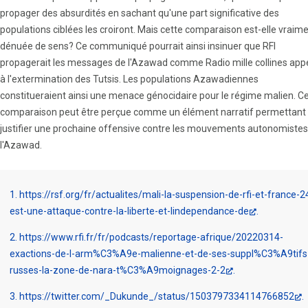
propager des absurdités en sachant qu'une part significative des
populations ciblées les croiront. Mais cette comparaison est-elle vraim
dénuée de sens? Ce communiqué pourrait ainsi insinuer que RFI
propagerait les messages de l'Azawad comme Radio mille collines appe
à l'extermination des Tutsis. Les populations Azawadiennes
constitueraient ainsi une menace génocidaire pour le régime malien. C
comparaison peut être perçue comme un élément narratif permettant
justifier une prochaine offensive contre les mouvements autonomistes
l'Azawad.
1
https://rsf.org/fr/actualites/mali-la-suspension-de-rfi-et-france-2
est-une-attaque-contre-la-liberte-et-lindependance-de
2
https://www.rfi.fr/fr/podcasts/reportage-afrique/20220314-
exactions-de-l-arm%C3%A9e-malienne-et-de-ses-suppl%C3%A9tifs
russes-la-zone-de-nara-t%C3%A9moignages-2-2
3
https://twitter.com/_Dukunde_/status/1503797334114766852