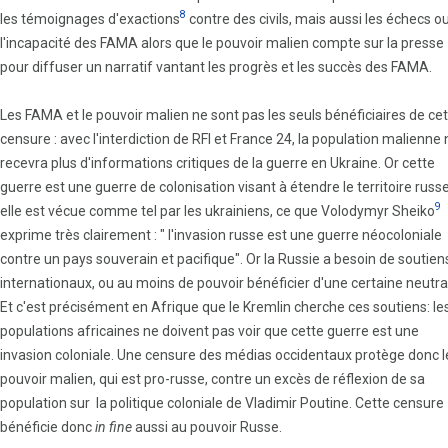
8
les témoignages d'exactions
contre des civils, mais aussi les échecs o
l'incapacité des FAMA alors que le pouvoir malien compte sur la presse
pour diffuser un narratif vantant les progrès et les succès des FAMA.
Les FAMA et le pouvoir malien ne sont pas les seuls bénéficiaires de ce
censure : avec l'interdiction de RFI et France 24, la population malienne 
recevra plus d'informations critiques de la guerre en Ukraine. Or cette
guerre est une guerre de colonisation visant à étendre le territoire russe
9
elle est vécue comme tel par les ukrainiens, ce que Volodymyr Sheiko
exprime très clairement : " l'invasion russe est une guerre néocoloniale
contre un pays souverain et pacifique". Or la Russie a besoin de soutien
internationaux, ou au moins de pouvoir bénéficier d'une certaine neutral
Et c'est précisément en Afrique que le Kremlin cherche ces soutiens: le
populations africaines ne doivent pas voir que cette guerre est une
invasion coloniale. Une censure des médias occidentaux protège donc l
pouvoir malien, qui est pro-russe, contre un excès de réflexion de sa
population sur la politique coloniale de Vladimir Poutine. Cette censure
bénéficie donc
in fine
aussi au pouvoir Russe.