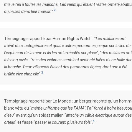
mis le feu à toutes les maisons. Les vieux qui étaient restés ont été abattu
2
ou brûlés dans leur maison
".
Témoignage rapporté par Human Rights Watch : "
Les militaires ont
traîné deux octogénaires et quatre autres personnes jusque sur le lieu de
l’explosion de la mine et ils les ont exécutés sur place
", "
des militaires ont
tué cinq civils. Trois des victimes semblent avoir été tuées d’une balle da
la bouche. Deux villageois étaient des personnes âgées, dont une a été
3
brûlée vive chez elle
".
Témoignage rapporté par Le Monde : un berger raconte qu'un homm
blanc vêtu du "
même uniforme que les FAMA"
, l’a "
forcé à boire beauco
d’eau
" avant qu'un soldat malien "
attache un câble électrique autour des
4
orteils
" et fasse "
passer le courant, plusieurs fois
".