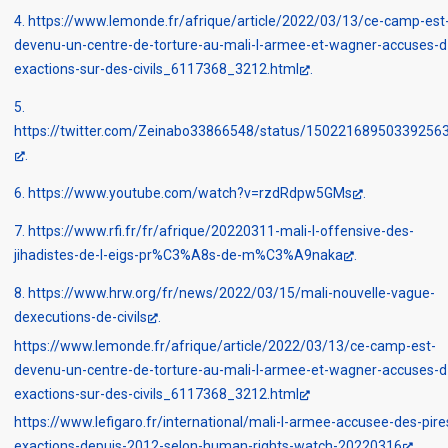
4
https://www.lemonde.fr/afrique/article/2022/03/13/ce-camp-est
devenu-un-centre-de-torture-au-mali-l-armee-et-wagner-accuses-d
exactions-sur-des-civils_6117368_3212.html
5
https://twitter.com/Zeinabo33866548/status/15022168950339256
6
https://www.youtube.com/watch?v=rzdRdpw5GMs
7
https://www.rfi.fr/fr/afrique/20220311-mali-l-offensive-des-
jihadistes-de-l-eigs-pr%C3%A8s-de-m%C3%A9naka
8
https://www.hrw.org/fr/news/2022/03/15/mali-nouvelle-vague-
dexecutions-de-civils
https://www.lemonde.fr/afrique/article/2022/03/13/ce-camp-est-
devenu-un-centre-de-torture-au-mali-l-armee-et-wagner-accuses-d
exactions-sur-des-civils_6117368_3212.html
https://www.lefigaro.fr/international/mali-l-armee-accusee-des-pire
exactions-depuis-2012-selon-human-rights-watch-20220316