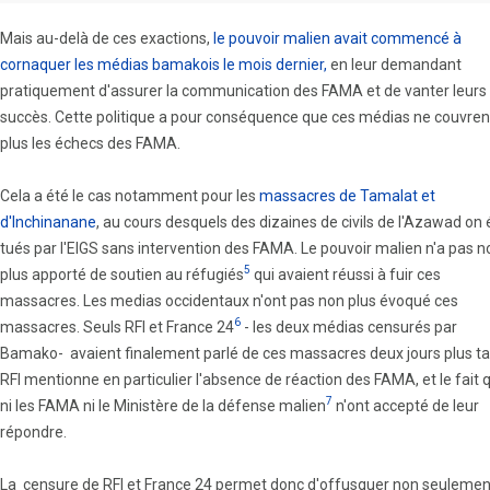
Mais au-delà de ces exactions,
le pouvoir malien avait commencé à
cornaquer les médias bamakois le mois dernier,
en leur demandant
pratiquement d'assurer la communication des FAMA et de vanter leurs
succès. Cette politique a pour conséquence que ces médias ne couvren
plus les échecs des FAMA.
Cela a été le cas notamment pour les
massacres de Tamalat et
d'Inchinanane
, au cours desquels des dizaines de civils de l'Azawad on 
tués par l'EIGS sans intervention des FAMA. Le pouvoir malien n'a pas n
5
plus apporté de soutien au réfugiés
qui avaient réussi à fuir ces
massacres. Les medias occidentaux n'ont pas non plus évoqué ces
6
massacres. Seuls RFI et France 24
- les deux médias censurés par
Bamako- avaient finalement parlé de ces massacres deux jours plus ta
RFI mentionne en particulier l'absence de réaction des FAMA, et le fait 
7
ni les FAMA ni le Ministère de la défense malien
n'ont accepté de leur
répondre.
La censure de RFI et France 24 permet donc d'offusquer non seulemen