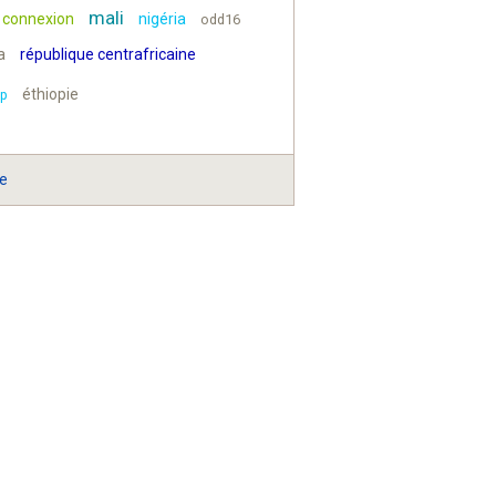
mali
e connexion
nigéria
odd16
a
république centrafricaine
éthiopie
p
te