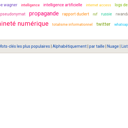
pe wagner
intelligence artificielle
logs d
intelligence
internet access
propagande
u pseudonymat
rapport duclert
russie
rwand
rsf
aineté numérique
twitter
totalisme informationnel
whatsap
ots-clés les plus populaires
|
Alphabétiquement
|
par taille
|
Nuage
|
Lis