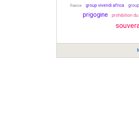
group vivendi africa
grou
france
prigogine
prohibition d
souver
M