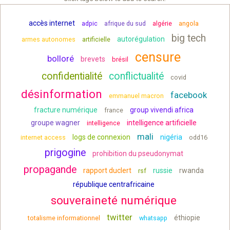
accès internet
adpic
afrique du sud
algérie
angola
big tech
autorégulation
armes autonomes
artificielle
censure
bolloré
brevets
brésil
confidentialité
conflictualité
covid
désinformation
facebook
emmanuel macron
fracture numérique
group vivendi africa
france
groupe wagner
intelligence artificielle
intelligence
mali
logs de connexion
nigéria
internet access
odd16
prigogine
prohibition du pseudonymat
propagande
rapport duclert
russie
rwanda
rsf
république centrafricaine
souveraineté numérique
twitter
éthiopie
totalisme informationnel
whatsapp