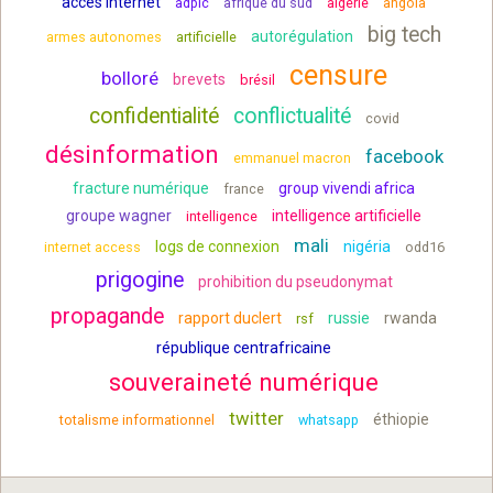
accès internet
adpic
afrique du sud
algérie
angola
big tech
autorégulation
armes autonomes
artificielle
censure
bolloré
brevets
brésil
confidentialité
conflictualité
covid
désinformation
facebook
emmanuel macron
fracture numérique
group vivendi africa
france
groupe wagner
intelligence artificielle
intelligence
mali
logs de connexion
nigéria
internet access
odd16
prigogine
prohibition du pseudonymat
propagande
rapport duclert
russie
rwanda
rsf
république centrafricaine
souveraineté numérique
twitter
éthiopie
totalisme informationnel
whatsapp