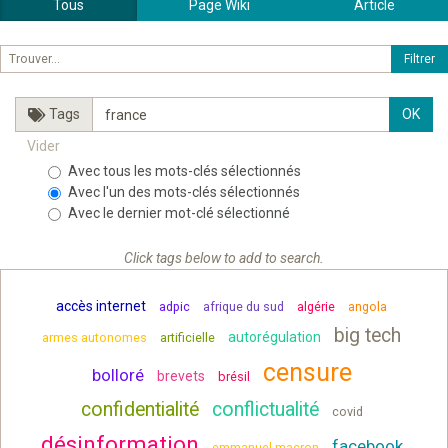
Tous
Page Wiki
Article
Tags
Vider
Avec tous les mots-clés sélectionnés
Avec l'un des mots-clés sélectionnés
Avec le dernier mot-clé sélectionné
Click tags below to add to search.
accès internet
adpic
afrique du sud
algérie
angola
big tech
autorégulation
armes autonomes
artificielle
censure
bolloré
brevets
brésil
confidentialité
conflictualité
covid
désinformation
facebook
emmanuel macron