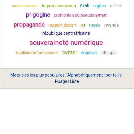
mali
logs de connexion
nigéria
internet access
odd16
prigogine
prohibition du pseudonymat
propagande
rapport duclert
russie
rwanda
rsf
république centrafricaine
souveraineté numérique
twitter
éthiopie
totalisme informationnel
whatsapp
Mots-clés les plus populaires
|
Alphabétiquement
|
par taille
|
Nuage
|
Liste