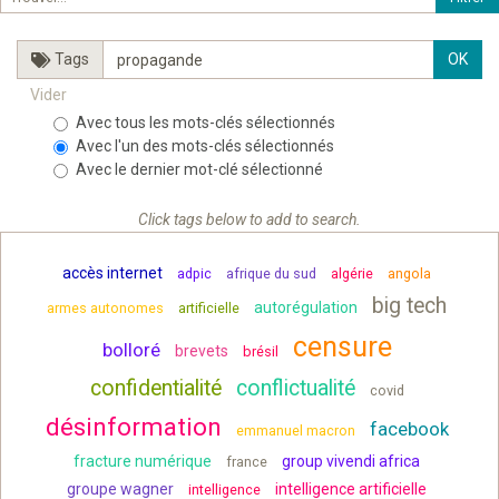
Tags
Vider
Avec tous les mots-clés sélectionnés
Avec l'un des mots-clés sélectionnés
Avec le dernier mot-clé sélectionné
Click tags below to add to search.
accès internet
adpic
afrique du sud
algérie
angola
big tech
autorégulation
armes autonomes
artificielle
censure
bolloré
brevets
brésil
confidentialité
conflictualité
covid
désinformation
facebook
emmanuel macron
fracture numérique
group vivendi africa
france
groupe wagner
intelligence artificielle
intelligence