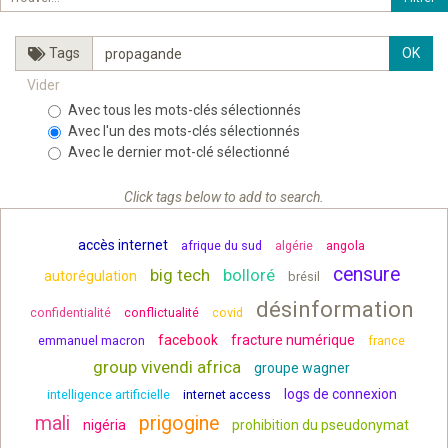
Tags
Vider
Avec tous les mots-clés sélectionnés
Avec l'un des mots-clés sélectionnés
Avec le dernier mot-clé sélectionné
Click tags below to add to search.
accès internet
afrique du sud
algérie
angola
censure
big tech
bolloré
autorégulation
brésil
désinformation
confidentialité
conflictualité
covid
facebook
fracture numérique
emmanuel macron
france
group vivendi africa
groupe wagner
logs de connexion
intelligence artificielle
internet access
mali
prigogine
nigéria
prohibition du pseudonymat